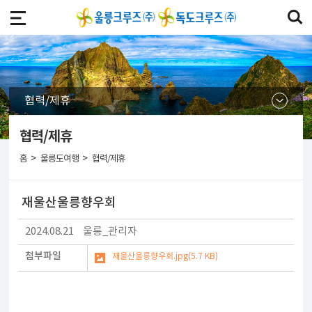
협력/제휴
협력/제휴
>
>
홈
울릉도여행
협력/제휴
재울산울릉향우회
2024.08.21
울릉_관리자
첨부파일
재울산울릉향우회.jpg(5.7 KB)