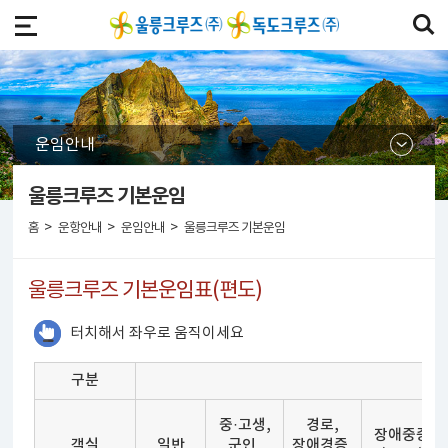
운임안내
울릉크루즈 기본운임
>
>
>
홈
운항안내
운임안내
울릉크루즈 기본운임
울릉크루즈 기본운임표(편도)
터치해서 좌우로 움직이세요
구분
중·고생,
경로,
장애중증
객실
일반
군인
장애경증