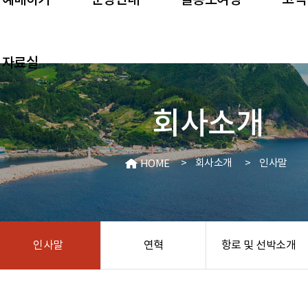
예매하기
운항안내
울릉도여행
고객
자료실
회사소개
>
회사소개
>
인사말
HOME
인사말
연혁
항로 및 선박소개
울릉크루즈