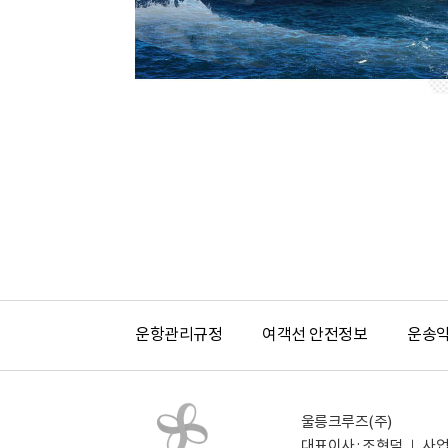
운항관리규정
여객선 안전정보
운송
울릉크루즈(주)
대표이사 : 조현덕 ｜ 사업자 