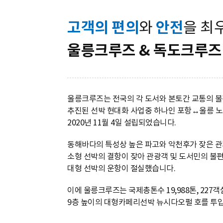
고객의 편의
안전
와
을 최
울릉크루즈 & 독도크루즈
울릉크루즈는 전국의 각 도서와 본토간 교통의 
추진된 선박 현대화 사업중 하나인 포항↔울릉 
2020년 11월 4일 설립되었습니다.
동해바다의 특성상 높은 파고와 악천후가 잦은 
소형 선박의 결항이 잦아 관광객 및 도서민의 불
대형 선박의 운항이 절실했습니다.
이에 울릉크루즈는 국제총톤수 19,988톤, 227객
9층 높이의 대형카페리선박 뉴시다오펄 호를 투