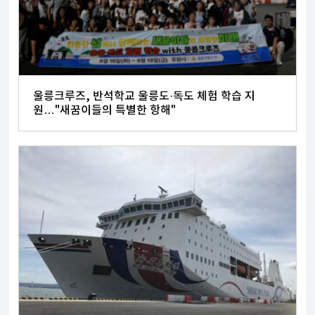
울릉크루즈, 반석학교 울릉도·독도 체험 학습 지
원…"새꿈이들의 특별한 항해"