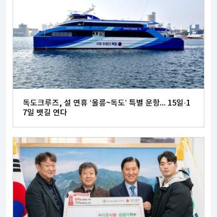
독도크루즈, 설 연휴 ‘울릉~독도’ 특별 운항... 15일·1
7일 뱃길 연다