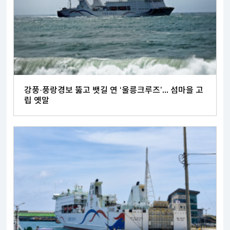
강풍·풍랑경보 뚫고 뱃길 연 ‘울릉크루즈’... 섬마을 고
립 옛말