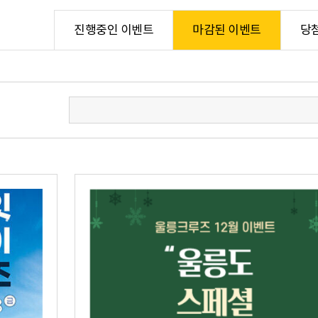
진행중인 이벤트
마감된 이벤트
당
울릉선착장
울릉