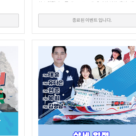
착순 웰컴키트 증정) - 프로그램 : 요가와 명상, 훌라, 애니멀
플로우, 소마틱스, 사운드배스 등 - 안내URL :
https://www.instagram.com/groveretreat.official/
종료된 이벤트 입니다.
신청URL :
https://booking.naver.com/booking/6/bizes/122
tab=book - 울릉크루즈선박 스테이너와숙소 연계 상품 - 상
품 URL:
https://smartstore.naver.com/ulcruise/product