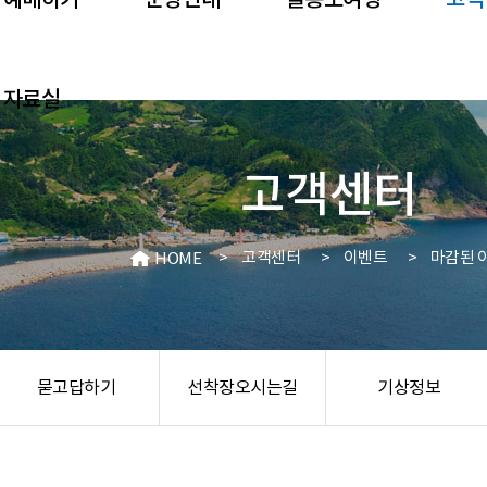
예매하기
운항안내
울릉도여행
고객
자료실
고객센터
>
고객센터
>
이벤트
>
마감된 
HOME
묻고답하기
선착장오시는길
기상정보
포항선착장
포항