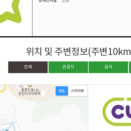
장애인시설
없음
위치 및 주변정보(주변10k
전체
관광지
음식