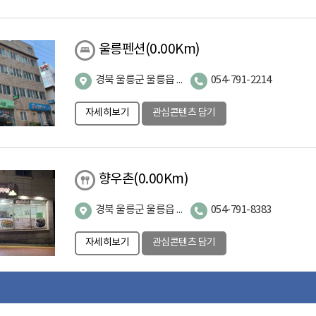
울릉펜션
(0.00Km)
경북 울릉군 울릉읍 도동길 181
054-791-2214
자세히보기
관심콘텐츠 담기
향우촌
(0.00Km)
경북 울릉군 울릉읍 도동길 186
054-791-8383
자세히보기
관심콘텐츠 담기
울릉 약소 마을
(0.22Km)