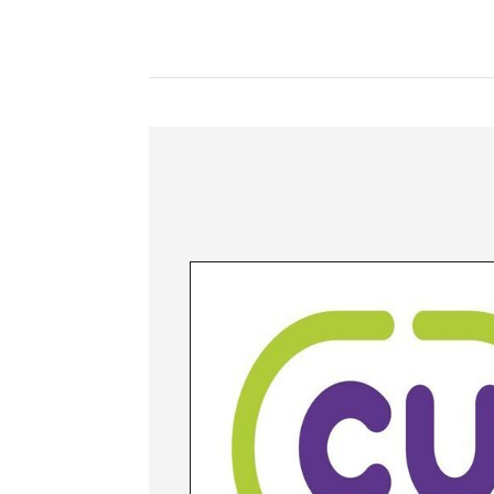
숙박시설
교통정보
주요관광지
독도여객선
수상레포츠