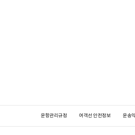
운항관리규정
여객선 안전정보
운송