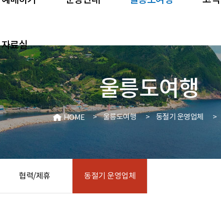
예매하기
운항안내
울릉도여행
고객
자료실
울릉도여행
>
울릉도여행
>
동절기 운영업체
>
HOME
협력/제휴
동절기 운영업체
음식점