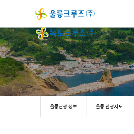
울릉관광 정보
울릉 관광지도
음식점