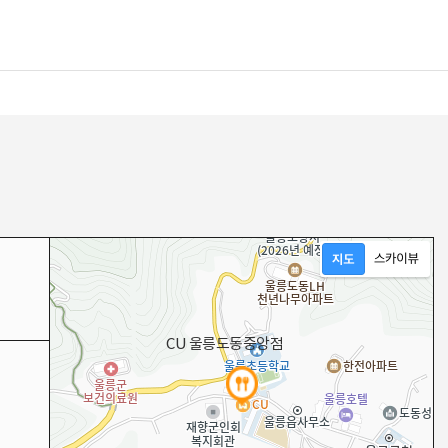
CU 울릉도동중앙점