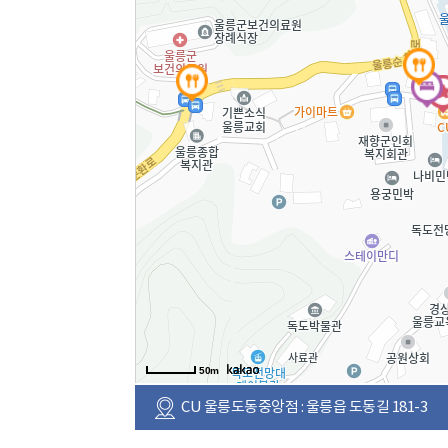
50m
CU 울릉도동중앙점 : 울릉읍 도동길 181-3