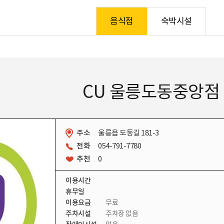
음식점
숙박시설
숙박시설
CU 울릉도동중앙점
주소
울릉읍 도동길 181-3
전화
054-791-7780
추천
0
이용시간
휴무일
이용요금
무료
주차시설
주차장 없음