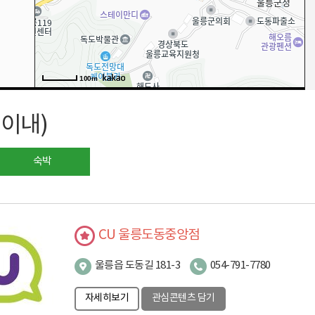
100m
m이내)
숙박
CU 울릉도동중앙점
울릉읍 도동길 181-3
054-791-7780
자세히보기
관심콘텐츠 담기