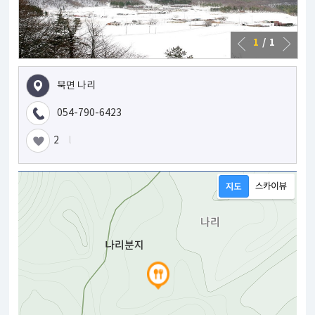
1
/ 1
북면 나리
054-790-6423
2
l
나리분지