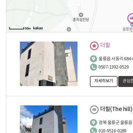
50m
더힐
울릉읍 사동리 684-
0507-1392-0529
자세히보기
관심콘
더힐(The hill)
경북 울릉군 울릉읍 
010-9516-0289