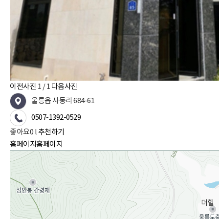
이전사진
1
/ 1
다음사진
울릉읍 사동리 684-61
0507-1392-0529
좋아요
0
l
추천하기
홈페이지
홈페이지
더힐