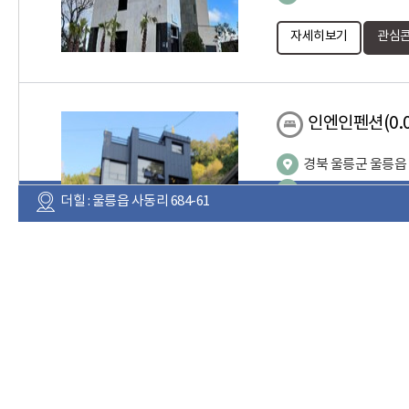
자세히보기
관심콘
인엔인펜션
(0
경북 울릉군 울릉읍 
054-791-5588
더힐 : 울릉읍 사동리 684-61
자세히보기
관심콘
울릉향기펜션
(
경북 울릉군 울릉읍 
010-5419-5446