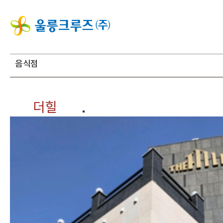
음식점
더힐