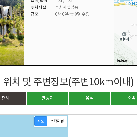
입실/퇴실
--시 / --시
주차시설
주차시설없음
규모
0채 0실 ⁄ 총 0명 수용
위치 및 주변정보(주변10km이내)
전체
관광지
음식
숙박