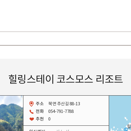
힐링스테이 코스모스 리조트
주소
북면 추산길 88-13
전화
054-791-7788
추천
0
힐