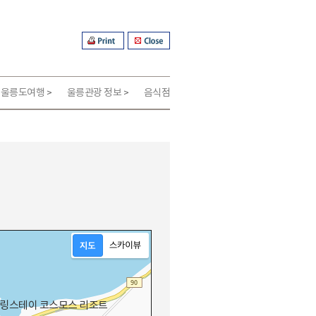
울릉도여행
울릉관광 정보
음식점
>
>
링스테이 코스모스 리조트