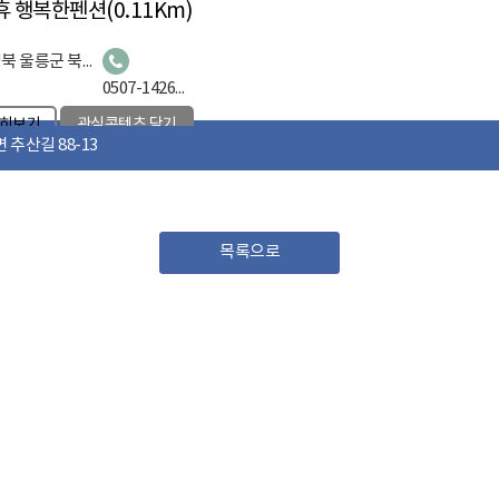
휴 행복한펜션
(0.11Km)
경북 울릉군 북면 추산길 40
0507-1426-9701
히보기
관심콘텐츠 담기
추산길 88-13
울야 식당
(0.13Km)
목록으로
경북 울릉군 북면 추산길 111
054-791-7786
히보기
관심콘텐츠 담기
케렌시아 풀빌라 레스토랑
(0.18Km)