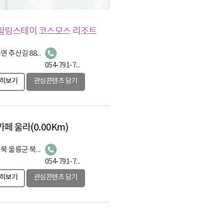
힐링스테이 코스모스 리조트
북면 추산길 88-13
054-791-7788
히보기
관심콘텐츠 담기
카페 울라
(0.00Km)
경북 울릉군 북면 추산길 88-13
054-791-7790
히보기
관심콘텐츠 담기