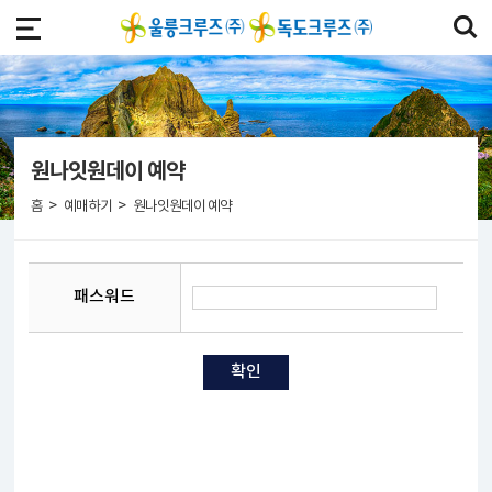
원나잇원데이 예약
>
>
홈
예매하기
원나잇원데이 예약
패스워드