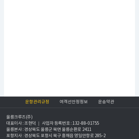
운항관리규정
여객선안정정보
운송약관
울릉크루즈(주)
대표이사 : 조현덕 ｜ 사업자 등록번호 : 132-88-01755
울릉본사 : 경상북도 울릉군 북면 울릉순환로 2411
포항지사 : 경상북도 포항시 북구 흥해읍 영일만항로 285-2