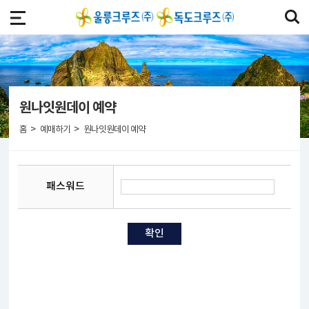
원나잇원데이 예약
>
>
홈
예매하기
원나잇원데이 예약
패스워드