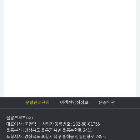
운항관리규정
여객선안정정보
운송약관
울릉크루즈(주)
대표이사 : 조현덕 ｜ 사업자 등록번호 : 132-88-01755
울릉본사 : 경상북도 울릉군 북면 울릉순환로 2411
포항지사 : 경상북도 포항시 북구 흥해읍 영일만항로 285-2