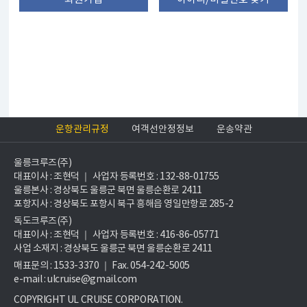
운항관리규정
여객선안정정보
운송약관
울릉크루즈(주)
대표이사 : 조현덕 ｜ 사업자 등록번호 : 132-88-01755
울릉본사 : 경상북도 울릉군 북면 울릉순환로 2411
포항지사 : 경상북도 포항시 북구 흥해읍 영일만항로 285-2
독도크루즈(주)
대표이사 : 조현덕 ｜ 사업자 등록번호 : 416-86-05771
사업 소재지 : 경상북도 울릉군 북면 울릉순환로 2411
매표문의 : 1533-3370 ｜ Fax. 054-242-5005
e-mail : ulcruise@gmail.com
COPYRIGHT UL CRUISE CORPORATION.