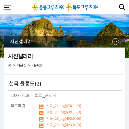
사진갤러리
사진갤러리
>
>
홈
자료실
사진갤러리
설국 울릉도(2)
2023.01.30
울릉_관리자
첨부파일
겨울_26.jpg(678.1 KB)
겨울_27.jpg(639.1 KB)
겨울_28.jpg(492.6 KB)
겨울_29.jpg(423.0 KB)