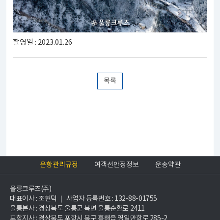
촬영일 : 2023.01.26
목록
운항관리규정
여객선안정정보
운송약관
울릉크루즈(주)
대표이사 : 조현덕 ｜ 사업자 등록번호 : 132-88-01755
울릉본사 : 경상북도 울릉군 북면 울릉순환로 2411
포항지사 : 경상북도 포항시 북구 흥해읍 영일만항로 285-2