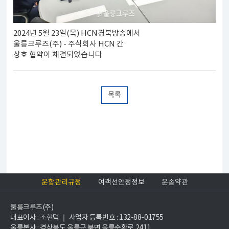
2024년 5월 23일(목) HCN경북방송에서
울릉크루즈(주) - 주식회사 HCN 간
상호 협약이 체결되었습니다
목록
운항관리규정
여객선안정정보
운송약관
울릉크루즈(주)
대표이사 : 조현덕 ｜ 사업자 등록번호 : 132-88-01755
울릉본사 : 경상북도 울릉군 북면 울릉순환로 2411